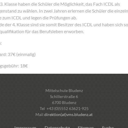
3. Klasse haben die Schüler die Möglichkeit, das Fach ICDL als
enstand zu wählen. In zwei Jahren erlernen die Schüler die einzel
 zum ICDL und legen die Prüfungen ab.
e der 4. Klasse sind sie somit Besitzer des ICDL und haben sich so
ualifikation für das Berufsleben erworben.
n
:
ard: 37€ (einmalig)
gsgebühr: 18€
Mittelschule Bludenz
Schillerstraße 6
6700 Bludenz
Tel +43 (0)5552 63621-925
Mail
direktion(at)vms.bludenz.at
Impressum
Datenschutz
Sitemap
Suche