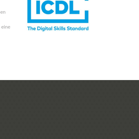
nen
 eine