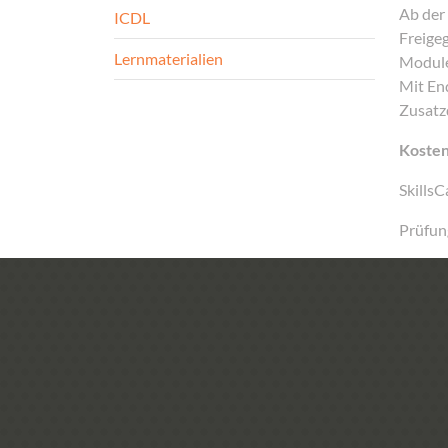
Ab der 
ICDL
Freigeg
Lernmaterialien
Module
Mit End
Zusatzq
Koste
SkillsC
Prüfun