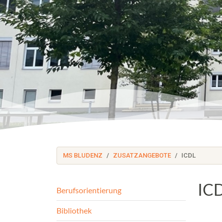
MS BLUDENZ
ZUSATZANGEBOTE
ICDL
ICD
Berufsorientierung
Bibliothek