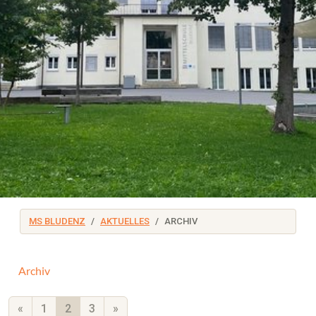
MS BLUDENZ
AKTUELLES
ARCHIV
Archiv
«
1
2
3
»