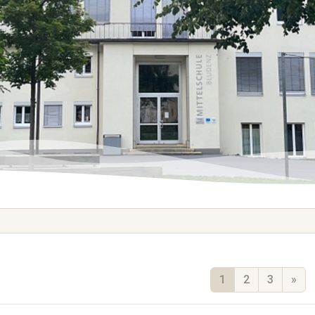
1
2
3
»