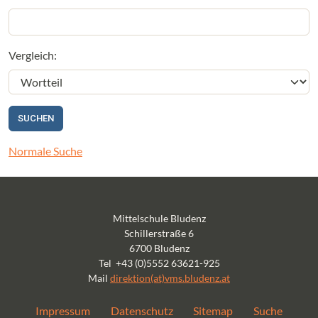
Vergleich:
Normale Suche
Mittelschule Bludenz
Schillerstraße 6
6700 Bludenz
Tel +43 (0)5552 63621-925
Mail
direktion(at)vms.bludenz.at
Impressum
Datenschutz
Sitemap
Suche